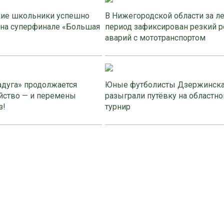
ие школьники успешно
В Нижегородской области за л
 на суперфинале «Большая
период зафиксирован резкий р
аварий с мототранспортом
адуга» продолжается
Юные футболисты Дзержинск
йство — и перемены
разыграли путёвку на областно
з!
турнир