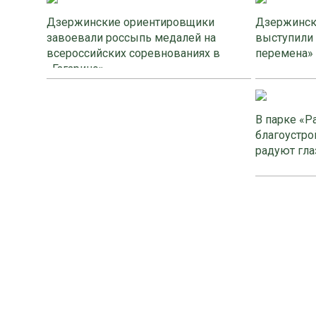
Дзержинские ориентировщики
Дзержинск
завоевали россыпь медалей на
выступили
всероссийских соревнованиях в
перемена»
«Гагарино»
В парке «Р
благоустро
радуют гла