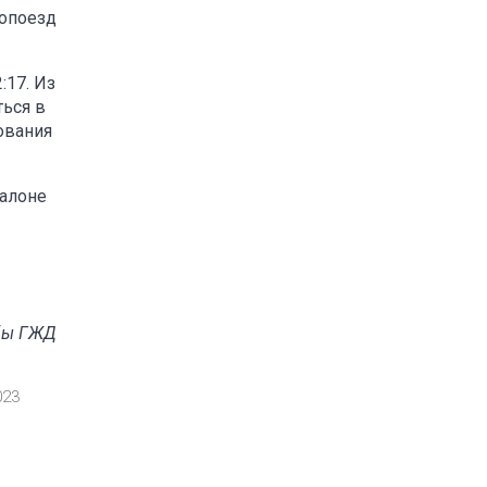
ропоезд
:17. Из
ться в
ования
салоне
бы ГЖД
023