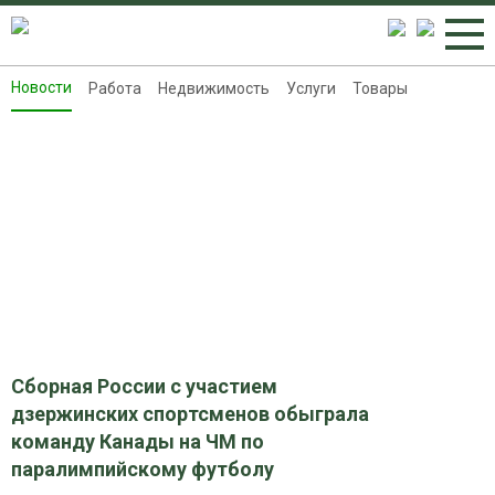
Новости
Работа
Недвижимость
Услуги
Товары
Новости
Работа
Недвижимость
Услуги
Товары
Контакты
Реклама на 8313.ru
Сборная России с участием
дзержинских спортсменов обыграла
команду Канады на ЧМ по
паралимпийскому футболу