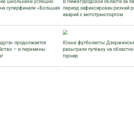
ие школьники успешно
В Нижегородской области за л
 на суперфинале «Большая
период зафиксирован резкий р
аварий с мототранспортом
адуга» продолжается
Юные футболисты Дзержинск
йство — и перемены
разыграли путёвку на областно
з!
турнир