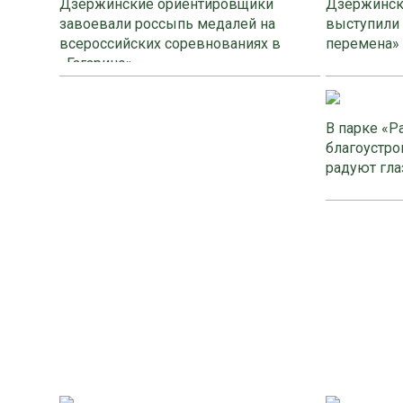
Дзержинские ориентировщики
Дзержинск
завоевали россыпь медалей на
выступили
всероссийских соревнованиях в
перемена»
«Гагарино»
В парке «Р
благоустро
радуют гла