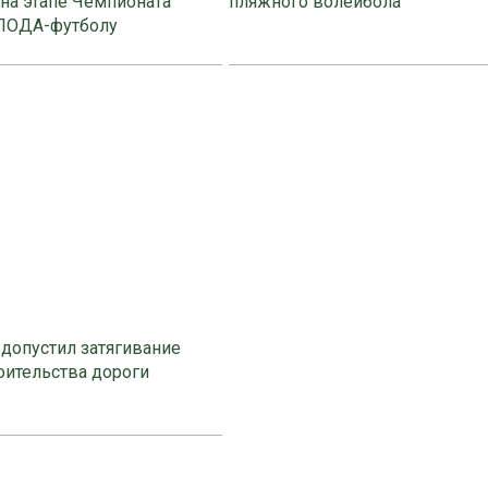
на этапе Чемпионата
пляжного волейбола
 ПОДА-футболу
допустил затягивание
оительства дороги