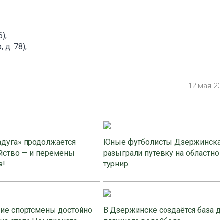
);
 д. 78);
12 мая 2
адуга» продолжается
Юные футболисты Дзержинск
йство — и перемены
разыграли путёвку на областно
з!
турнир
ие спортсмены достойно
В Дзержинске создаётся база 