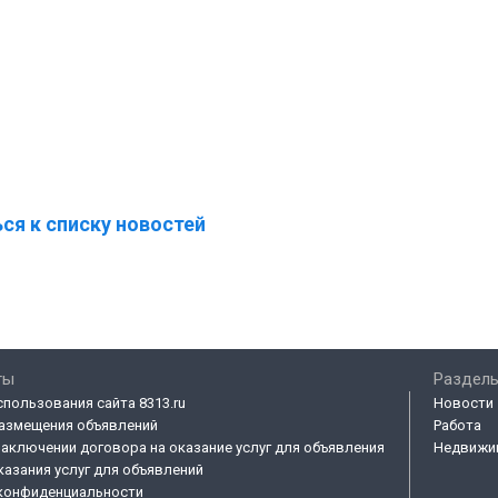
ся к списку новостей
ты
Разделы
спользования сайта 8313.ru
Новости
азмещения объявлений
Работа
заключении договора на оказание услуг для объявления
Недвижи
казания услуг для объявлений
конфиденциальности