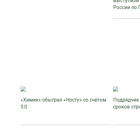
выступили 
России по
«Химик» обыграл «Носту» со счётом
Подрядчик 
5:0
сроков стр