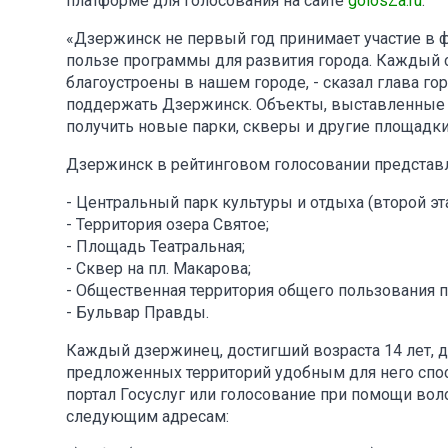
платформе для голосования на сайте
golosZa.ru
.
«Дзержинск не первый год принимает участие в 
пользе программы для развития города. Каждый 
благоустроены в нашем городе, - сказал глава го
поддержать Дзержинск. Объекты, выставленные 
получить новые парки, скверы и другие площадки
Дзержинск в рейтинговом голосовании представ
- Центральный парк культуры и отдыха (второй эта
- Территория озера Святое;
- Площадь Театральная;
- Сквер на пл. Макарова;
- Общественная территория общего пользования по
- Бульвар Правды.
Каждый дзержинец, достигший возраста 14 лет, д
предложенных территорий удобным для него спос
портал Госуслуг или голосование при помощи вол
следующим адресам: