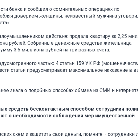
сти банка и сообщил о сомнительных операциях по
ребляя доверием женщины, неизвестный мужчина уговори
ета».
злоумышленником действия: продала квартиру за 2,25 ми
лиона рублей. Собранные денежные средства жительница
мму 3,6 миллиона рублей на три разных счета.
едусмотренного частью 4 статьи 159 УК РФ (мошенничеств
асти статьи предусматривает максимальное наказание в в
нее знала о подобных способах обмана из СМИ и интернета
ных средств бесконтактным способом сотрудники поли
нают о необходимости соблюдения мер имущественной
ких схем и защитить свои деньги, помните: - сотрудники 