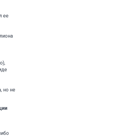
л ее
ллиона
о),
иде
, но не
ции
либо