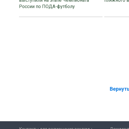
выступили на этапе Чемпионата
пляжного 
России по ПОДА-футболу
Вернуть
Контакты для размещения рекламы
Докумен