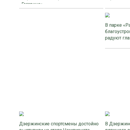
«Гагарино»
В парке «Р
благоустро
радуют гла
Дзержинские спортсмены достойно
В Дзержинс