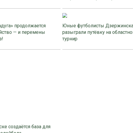
адуга» продолжается
Юные футболисты Дзержинск
йство — и перемены
разыграли путёвку на областно
з!
турнир
ке создаётся база для