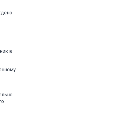
ждено
ник в
конному
ельно
го