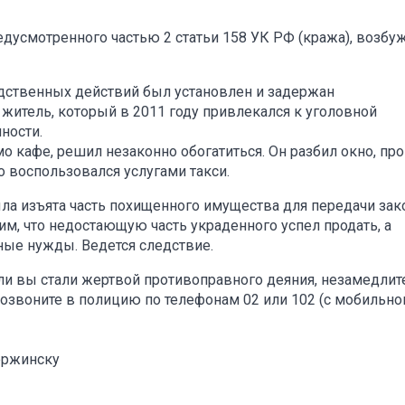
едусмотренного частью 2 статьи 158 УК РФ (кража), возбу
дственных действий был установлен и задержан
житель, который в 2011 году привлекался к уголовной
ности.
о кафе, решил незаконно обогатиться. Он разбил окно, про
о воспользовался услугами такси.
ла изъята часть похищенного имущества для передачи за
м, что недостающую часть украденного успел продать, а
ые нужды. Ведется следствие.
ли вы стали жертвой противоправного деяния, незамедлит
позвоните в полицию по телефонам 02 или 102 (с мобильно
ержинску