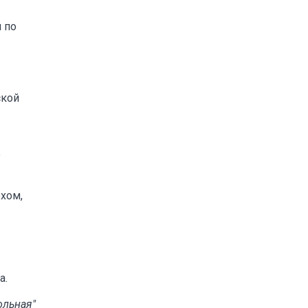
 по
ской
е
рхом,
а.
ольная"