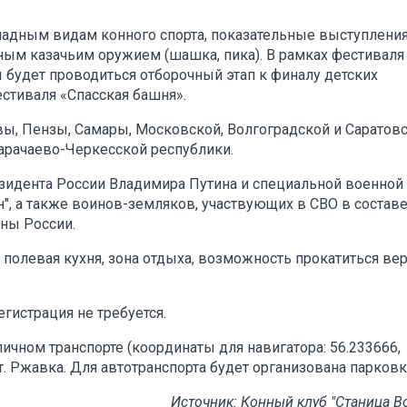
ладным видам конного спорта, показательные выступления
ым казачьим оружием (шашка, пика). В рамках фестиваля
будет проводиться отборочный этап к финалу детских
стиваля «Спасская башня».
вы, Пензы, Самары, Московской, Волгоградской и Саратов
Карачаево-Черкесской республики.
зидента России Владимира Путина и специальной военной
н", а также воинов-земляков, участвующих в СВО в состав
ны России.
 полевая кухня, зона отдыха, возможность прокатиться ве
гистрация не требуется.
чном транспорте (координаты для навигатора: 56.233666,
т. Ржавка. Для автотранспорта будет организована парковк
Источник: Конный клуб "Станица В