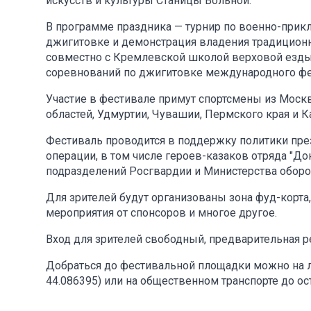
искусств и культуры Станицы Вольной.
В программе праздника — турнир по военно-прик
джигитовке и демонстрация владения традиционн
совместно с Кремлевской школой верховой езды 
соревнований по джигитовке международного фе
Участие в фестивале примут спортсмены из Моск
областей, Удмуртии, Чувашии, Пермского края и 
Фестиваль проводится в поддержку политики пре
операции, в том числе героев-казаков отряда "До
подразделений Росгвардии и Министерства оборо
Для зрителей будут организованы зона фуд-корта,
мероприятия от спонсоров и многое другое.
Вход для зрителей свободный, предварительная ре
Добраться до фестивальной площадки можно на ли
44.086395) или на общественном транспорте до ос