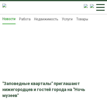
Новости
Работа
Недвижимость
Услуги
Товары
Новости
Работа
Недвижимость
Услуги
Товары
Контакты
Реклама на 8313.ru
"Заповедные кварталы" приглашают
нижегородцев и гостей города на "Ночь
музеев"