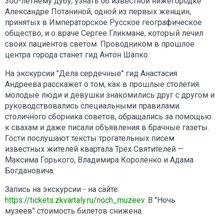
300-летнему дубу; узнать об известной нижегородке
Александре Потаниной, одной из первых женщин,
принятых в Императорское Русское географическое
общество, и о враче Сергее Гликмане, который лечил
своих пациентов светом. Проводником в прошлое
центра города станет гид Антон Шапко.
На экскурсии "Дела сердечные" гид Анастасия
Андреева расскажет о том, как в прошлые столетия
молодые люди и девушки знакомились друг с другом и
руководствовались специальными правилами
столичного сборника советов, обращались за помощью
к свахам и даже писали объявления в брачные газеты.
Гости послушают тексты трогательных писем
известных жителей квартала Трех Святителей —
Максима Горького, Владимира Короленко и Адама
Богдановича.
Запись на экскурсии - на сайте:
https://tickets.zkvartaly.ru/noch_muzeev
. В "Ночь
музеев" стоимость билетов снижена.