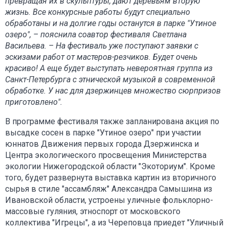
превращая их в скульптуры, дают деревьям вторую
жизнь. Все конкурсные работы будут специально
обработаны и на долгие годы останутся в парке "Утиное
озеро", – пояснила соавтор фестиваля Светлана
Васильева. – На фестиваль уже поступают заявки с
эскизами работ от мастеров-резчиков. Будет очень
красиво! А еще будет выступать невероятная группа из
Санкт-Петербурга с этнической музыкой в современной
обработке. У нас для дзержинцев множество сюрпризов
приготовлено".
В программе фестиваля также запланирована акция по
высадке сосен в парке "Утиное озеро" при участии
юннатов Движения первых города Дзержинска и
Центра экологического просвещения Министерства
экологии Нижегородской области "Экоториум". Кроме
того, будет развернута выставка картин из вторичного
сырья в стиле "ассамбляж" Александра Самышина из
Ивановской области, устроены уличные фольклорно-
массовые гуляния, этноспорт от московского
коллектива "Игрецы", а из Череповца приедет "Уличный