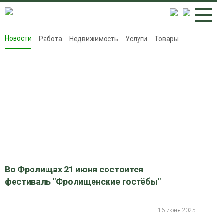
Новости
Работа
Недвижимость
Услуги
Товары
Новости
Работа
Недвижимость
Услуги
Товары
Контакты
Реклама на 8313.ru
Во Фролищах 21 июня состоится
фестиваль "Фролищенские гостёбы"
16 июня 2025