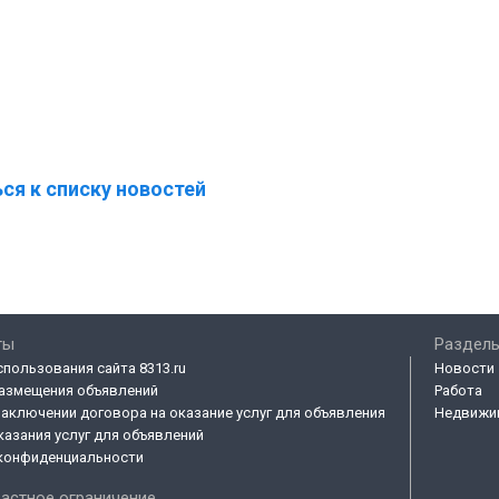
ся к списку новостей
ты
Разделы
спользования сайта 8313.ru
Новости
азмещения объявлений
Работа
заключении договора на оказание услуг для объявления
Недвижи
казания услуг для объявлений
конфиденциальности
астное ограничение