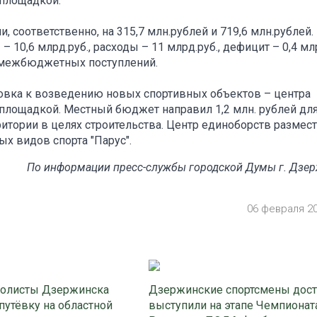
 площадкой.
 соответственно, на 315,7 млн.рублей и 719,6 млн.рублей.
0,6 млрд.руб., расходы – 11 млрд.руб., дефицит – 0,4 млр
т межбюджетных поступлений.
овка к возведению новых спортивных объектов – центра
 площадкой. Местный бюджет направил 1,2 млн. рублей дл
итории в целях строительства. Центр единоборств размест
 видов спорта "Парус".
По информации пресс-службы городской Думы г. Дзе
06 февраля 2
олисты Дзержинска
Дзержинские спортсмены дос
путёвку на областной
выступили на этапе Чемпионат