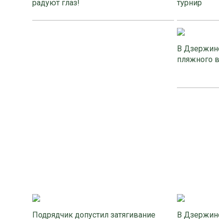
радуют глаз!
турнир
В Дзержинс
пляжного 
Подрядчик допустил затягивание
В Дзержинс