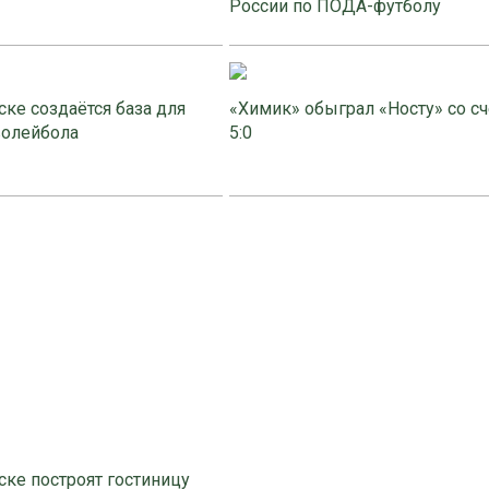
России по ПОДА-футболу
ке создаётся база для
«Химик» обыграл «Носту» со с
волейбола
5:0
ке построят гостиницу