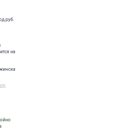
д.руб.
я
ится на
ржинска
025
тойно
а