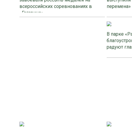
всероссийских соревнованиях в
перемена»
«Гагарино»
В парке «Р
благоустро
радуют гла