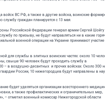
а войск ВС РФ, а также в другие войска, воинские форми
ю службу граждан планируется с 13 мая.
ороны Российской Федерации генерал армии Сергей Шойгу
лужбу по призыву, не будут направляться ни в какие горя
циальной военной операции на Украине принимают участие
ной для службы в элитных воинских частях: около 10 чело
ы, свыше 90 человек будут проходить службу в
0 – в воздушно-десантных и прочих войсках. Около 300 
 гвардии России, 10 нижегородцев будут направлены в на
ание будет уделяться организации всестороннего медици
новки, а также профилактических и ограничительных мер,
и», – отметил военный комиссар Нижегородской области