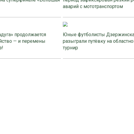
аварий с мототранспортом
адуга» продолжается
Юные футболисты Дзержинск
йство — и перемены
разыграли путёвку на областно
з!
турнир