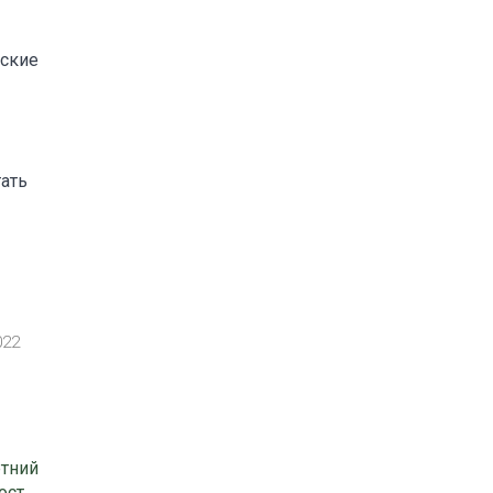
нские
ать
022
етний
ост