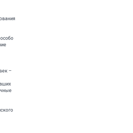
рования
 особо
чие
век –
наших
учные
нского