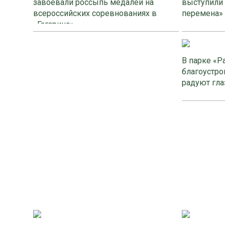
завоевали россыпь медалей на
выступили
всероссийских соревнованиях в
перемена»
«Гагарино»
В парке «Р
благоустро
радуют гла