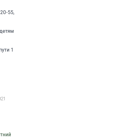
20-55,
 детям
пути 1
021
етний