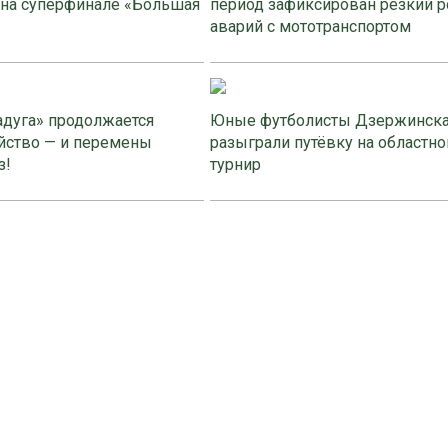
 на суперфинале «Большая
период зафиксирован резкий р
аварий с мототранспортом
адуга» продолжается
Юные футболисты Дзержинск
йство — и перемены
разыграли путёвку на областно
з!
турнир