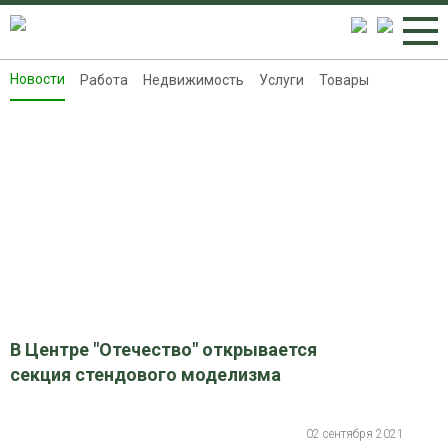
Новости
Работа
Недвижимость
Услуги
Товары
Новости
Работа
Недвижимость
Услуги
Товары
Контакты
Реклама на 8313.ru
В Центре "Отечество" открывается
секция стендового моделизма
02 сентября 2021