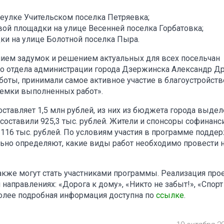
еулке Учительском поселка Петряевка;
вой площадки на улице Весенней поселка Горбатовка;
ки на улице Болотной поселка Пыра.
ием задумок и решением актуальных для всех посельчан
го отдела администрации города Дзержинска Александр Др
боты, принимали самое активное участие в благоустройств
риемки выполненных работ».
оставляет 1,5 млн рублей, из них из бюджета города выде
 составили 925,3 тыс. рублей. Жители и спонсоры софинан
16 тыс. рублей. По условиям участия в программе подде
ьно определяют, какие виды работ необходимо провести 
также могут стать участниками программы. Реализация про
аправлениях: «Дорога к дому», «Никто не забыт!», «Спорт
 Более подробная информация доступна по
ссылке
.