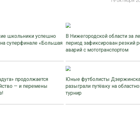
19 октября 2
ие школьники успешно
В Нижегородской области за л
 на суперфинале «Большая
период зафиксирован резкий р
аварий с мототранспортом
адуга» продолжается
Юные футболисты Дзержинск
йство — и перемены
разыграли путёвку на областно
з!
турнир