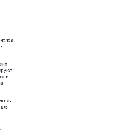
яхлов.
е
лено
сируют
ржки
на
ектов
 для