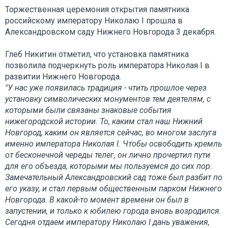
Торжественная церемония открытия памятника
российскому императору Николаю I прошла в
Александровском саду Нижнего Новгорода 3 декабря.
Глеб Никитин отметил, что установка памятника
позволила подчеркнуть роль императора Николая I в
развитии Нижнего Новгорода.
"У нас уже появилась традиция - чтить прошлое через
установку символических монументов тем деятелям, с
которыми были связаны знаковые события
нижегородской истории. То, каким стал наш Нижний
Новгород, каким он является сейчас, во многом заслуга
именно императора Николая I. Чтобы освободить кремль
от бесконечной череды телег, он лично прочертил пути
для его объезда, которыми мы пользуемся до сих пор.
Замечательный Александровский сад тоже был разбит по
его указу, и стал первым общественным парком Нижнего
Новгорода. В какой-то момент времени он был в
запустении, и только к юбилею города вновь возродился.
Сегодня отдаем императору Николаю I дань уважения,