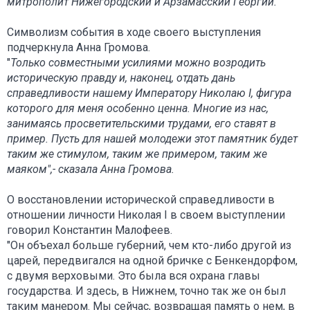
митрополит Нижегородский и Арзамасский Георгий.
Символизм события в ходе своего выступления
подчеркнула Анна Громова.
"
Только совместными усилиями можно возродить
историческую правду и, наконец, отдать дань
справедливости нашему Императору Николаю I, фигура
которого для меня особенно ценна. Многие из нас,
занимаясь просветительскими трудами, его ставят в
пример. Пусть для нашей молодежи этот памятник будет
таким же стимулом, таким же примером, таким же
маяком",- сказала Анна Громова.
О восстановлении исторической справедливости в
отношении личности Николая I в своем выступлении
говорил Константин Малофеев.
"Он объехал больше губерний, чем кто-либо другой из
царей, передвигался на одной бричке с Бенкендорфом,
с двумя верховыми. Это была вся охрана главы
государства. И здесь, в Нижнем, точно так же он был
таким манером. Мы сейчас, возвращая память о нем, в