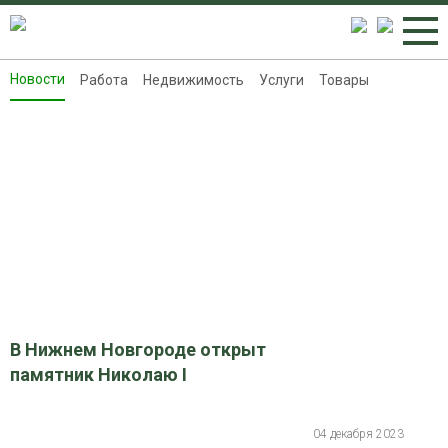
Новости
Работа
Недвижимость
Услуги
Товары
Новости
Работа
Недвижимость
Услуги
Товары
Контакты
Реклама на 8313.ru
В Нижнем Новгороде открыт
памятник Николаю I
04 декабря 2023