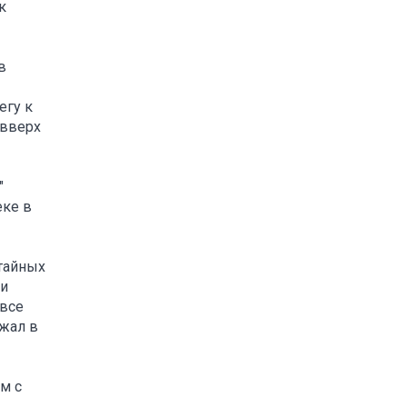
к
в
егу к
 вверх
"
еке в
 тайных
 и
 все
зжал в
м с