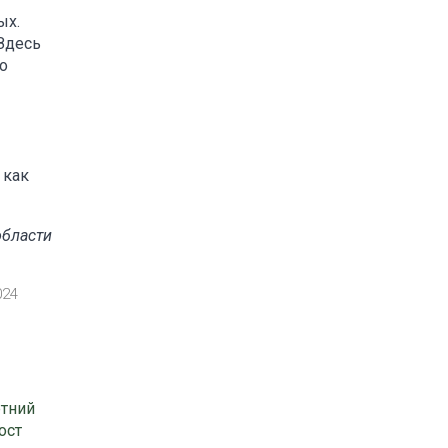
ых.
Здесь
о
 как
области
024
етний
ост