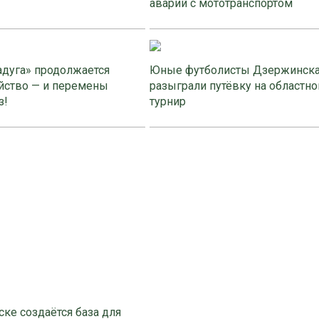
аварий с мототранспортом
адуга» продолжается
Юные футболисты Дзержинск
йство — и перемены
разыграли путёвку на областно
з!
турнир
ке создаётся база для