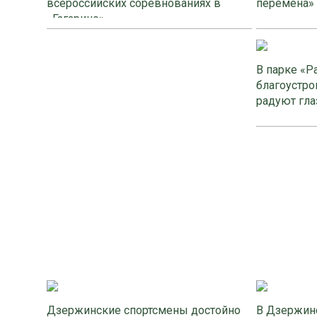
всероссийских соревнованиях в
перемена»
«Гагарино»
В парке «Р
благоустро
радуют гла
Дзержинские спортсмены достойно
В Дзержинс