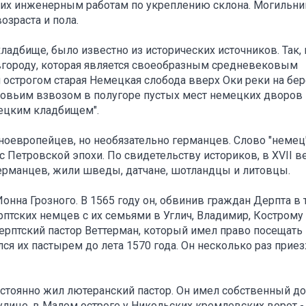
их инженерным работам по укреплению склона. Могильни
озраста и пола.
кладбище, было известно из исторических источников. Так, 
вгороду, которая является своеобразным средневековым
 острогом старая Немецкая слобода вверх Оки реки на бер
оровьим взвозом в полугоре пустых мест немецких дворов
мецким кладбищем".
ноевропейцев, но необязательно германцев. Слово "немец
 Петровской эпохи. По свидетельству историков, в XVII в
ерманцев, жили шведы, датчане, шотландцы и литовцы.
нна Грозного. В 1565 году он, обвинив граждан Дерпта в
птских немцев с их семьями в Углич, Владимир, Кострому
ерптский пастор Веттерман, который имел право посещать
ся их пастырем до лета 1570 года. Он несколько раз прие
постоянно жил лютеранский пастор. Он имел собственный до
улице, в Малом остроге у Никольских кремлевских ворот -