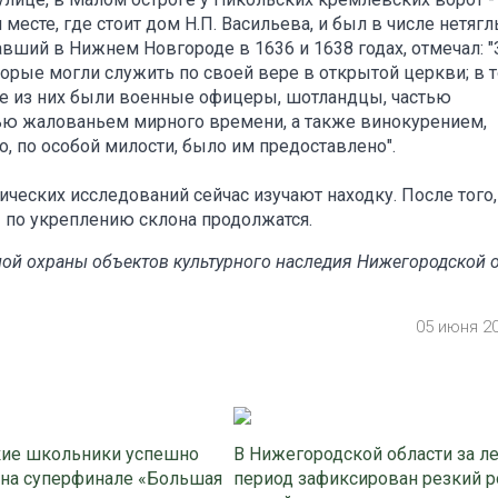
есте, где стоит дом Н.П. Васильева, и был в числе нетягл
ший в Нижнем Новгороде в 1636 и 1638 годах, отмечал: "
орые могли служить по своей вере в открытой церкви; в т
ие из них были военные офицеры, шотландцы, частью
ю жалованьем мирного времени, a также винокурением,
, по особой милости, было им предоставлено".
еских исследований сейчас изучают находку. После того,
ы по укреплению склона продолжатся.
ой охраны объектов культурного наследия Нижегородской 
05 июня 2
ие школьники успешно
В Нижегородской области за л
 на суперфинале «Большая
период зафиксирован резкий р