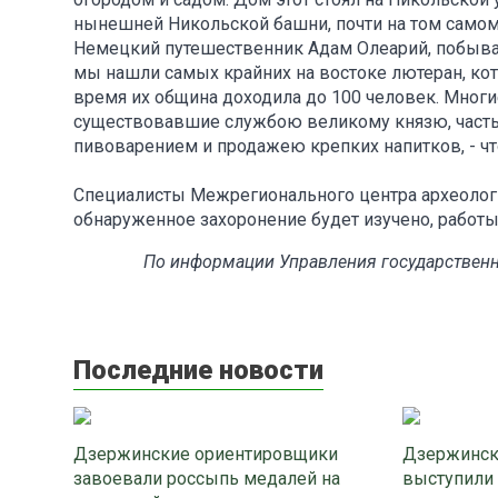
нынешней Никольской башни, почти на том самом м
Немецкий путешественник Адам Олеарий, побывав
мы нашли самых крайних на востоке лютеран, кот
время их община доходила до 100 человек. Мног
существовавшие службою великому князю, часть
пивоварением и продажею крепких напитков, - что
Специалисты Межрегионального центра археологич
обнаруженное захоронение будет изучено, работ
По информации Управления государственн
Последние новости
Дзержинские ориентировщики
Дзержинск
завоевали россыпь медалей на
выступили