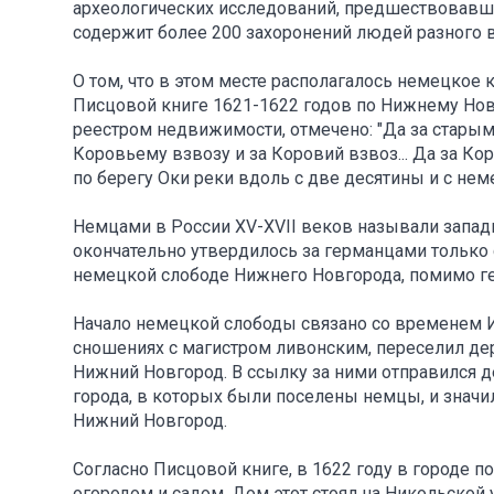
археологических исследований, предшествовавш
содержит более 200 захоронений людей разного в
О том, что в этом месте располагалось немецкое 
Писцовой книге 1621-1622 годов по Нижнему Но
реестром недвижимости, отмечено: "Да за старым
Коровьему взвозу и за Коровий взвоз... Да за К
по берегу Оки реки вдоль с две десятины и с не
Немцами в России XV-XVII веков называли запад
окончательно утвердилось за германцами только с
немецкой слободе Нижнего Новгорода, помимо г
Начало немецкой слободы связано со временем Ио
сношениях с магистром ливонским, переселил дер
Нижний Новгород. В ссылку за ними отправился д
города, в которых были поселены немцы, и значил
Нижний Новгород.
Согласно Писцовой книге, в 1622 году в городе 
огородом и садом. Дом этот стоял на Никольской 