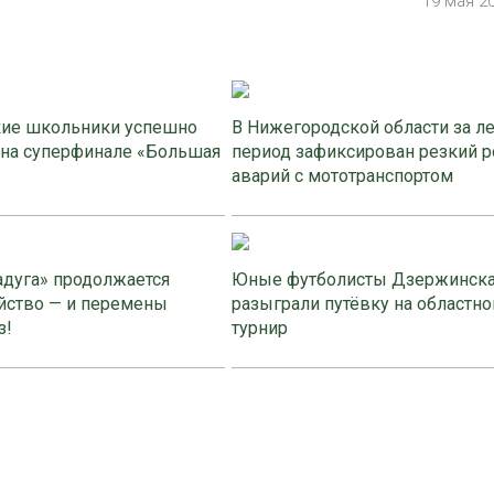
19 мая 2
ие школьники успешно
В Нижегородской области за л
 на суперфинале «Большая
период зафиксирован резкий р
аварий с мототранспортом
адуга» продолжается
Юные футболисты Дзержинск
йство — и перемены
разыграли путёвку на областно
з!
турнир