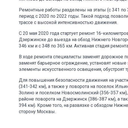
Ремонтные работы разделены на этапы (с 341 по 34
период с 2020 по 2022 годы. Такой подход позво
трассе с высокой интенсивностью движения.
С 20 мая 2020 года стартует ремонт 16-километров
Дзержинске до выезда на обход Нижнего Новгорода
346 км и с 348 по 365 км. Активная стадия ремонта
В ходе ремонта специалисты заменят дорожное п
заменят барьерное ограждение, установят новые з
элементы искусственного освещения, обустроят т
Для повышения безопасности движения на участк
(341-342 км), а также у поворота на поселок Иль
Золино и поселком Новосмолинский (356-357 км), 
районе поворота на Дзержинск (386-387 км), а 
394 км). Кроме того, на развязке с обходом Нижн
сторону Москвы.