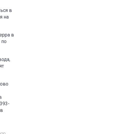
ться в
я на
херра в
 по
вода,
ят
ково
в
393-
 в