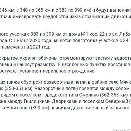
6 км, с 348 по 365 км и с 383 по 399 км) и будут выполня
лит минимизировать неудобства из-за ограничений движени
ого участка с 383 по 399 км от дома №1 кор. 22 по ул. Либ
. С 1 июня 2020 года начнется подготовка участков с 341
 намечена на 2021 год.
окрытие, укрепят обочины, отремонтируют систему водоот
наки и нанесут разметку. В населенных пунктах восстанов
ротуары, установят перильное ограждение.
ах также обустроят разворотные петли в районе села Мяч
ино (350-351 км). Разворотные петли появятся между селом
рядом с поселком городского типа Смолино (362-363 км), 
также между Гнилицкими Двориками и поселком Северный (
его Новгорода (399 км) появится дополнительный разворот