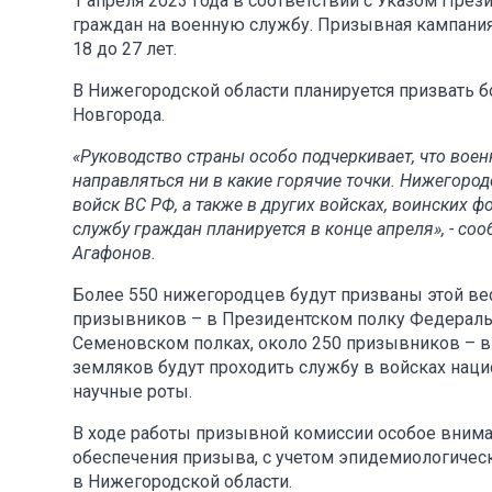
1 апреля 2023 года в соответствии с Указом Пре
граждан на военную службу. Призывная кампания 
18 до 27 лет.
В Нижегородской области планируется призвать бо
Новгорода.
«Руководство страны особо подчеркивает, что вое
направляться ни в какие горячие точки. Нижегород
войск ВС РФ, а также в других войсках, воинских 
службу граждан планируется в конце апреля», - с
Агафонов.
Более 550 нижегородцев будут призваны этой вес
призывников – в Президентском полку Федераль
Семеновском полках, около 250 призывников – в
земляков будут проходить службу в войсках нац
научные роты.
В ходе работы призывной комиссии особое внима
обеспечения призыва, с учетом эпидемиологичес
в Нижегородской области.