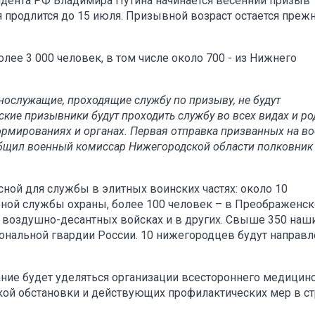
зидента РФ Владимира Путина начинается весенний призыв
продлится до 15 июля. Призывной возраст остается прежн
лее 3 000 человек, в том числе около 700 - из Нижнего
ннослужащие, проходящие службу по призыву, не будут
ские призывники будут проходить службу во всех видах и ро
формированиях и органах. Первая отправка призванных на в
ообщил военный комиссар Нижегородской области полковник
ной для службы в элитных воинских частях: около 10
ной службы охраны, более 100 человек – в Преображенск
 воздушно-десантных войсках и в других. Свыше 350 наш
иональной гвардии России. 10 нижегородцев будут направ
ние будет уделяться организации всестороннего медицин
кой обстановки и действующих профилактических мер в ст