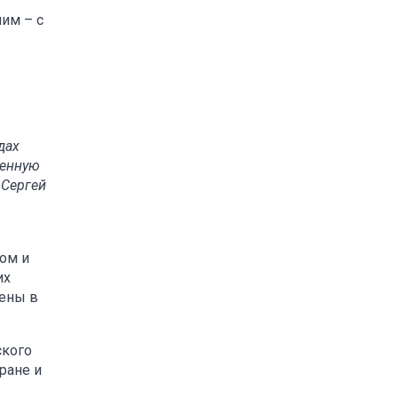
им – с
дах
оенную
 Сергей
ом и
их
лены в
ского
ране и