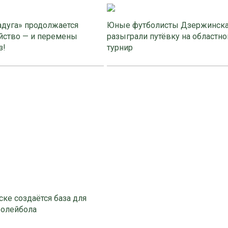
адуга» продолжается
Юные футболисты Дзержинск
йство — и перемены
разыграли путёвку на областно
з!
турнир
ке создаётся база для
волейбола