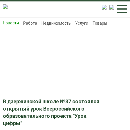
Новости
Работа
Недвижимость
Услуги
Товары
Новости
Работа
Недвижимость
Услуги
Товары
Контакты
Реклама на 8313.ru
В дзержинской школе №37 состоялся
открытый урок Всероссийского
образовательного проекта "Урок
цифры"