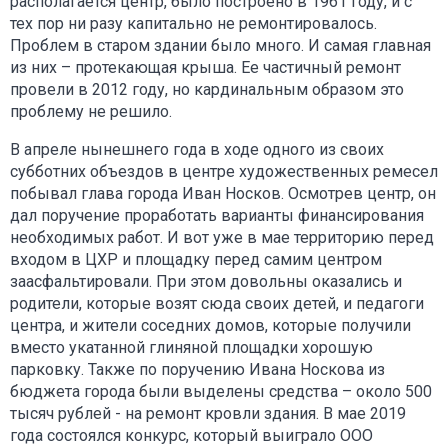
располагается центр, было построено в 1961 году, и с
тех пор ни разу капитально не ремонтировалось.
Проблем в старом здании было много. И самая главная
из них – протекающая крыша. Ее частичный ремонт
провели в 2012 году, но кардинальным образом это
проблему не решило.
В апреле нынешнего года в ходе одного из своих
субботних объездов в центре художественных ремесел
побывал глава города Иван Носков. Осмотрев центр, он
дал поручение проработать варианты финансирования
необходимых работ. И вот уже в мае территорию перед
входом в ЦХР и площадку перед самим центром
заасфальтировали. При этом довольны оказались и
родители, которые возят сюда своих детей, и педагоги
центра, и жители соседних домов, которые получили
вместо укатанной глиняной площадки хорошую
парковку. Также по поручению Ивана Носкова из
бюджета города были выделены средства – около 500
тысяч рублей - на ремонт кровли здания. В мае 2019
года состоялся конкурс, который выиграло ООО