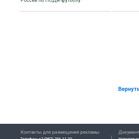
России по ПОДА-футболу
Вернуть
Контакты для размещения рекламы
Докумен
Телефон:
+7 (987) 756-11-20
Условия и