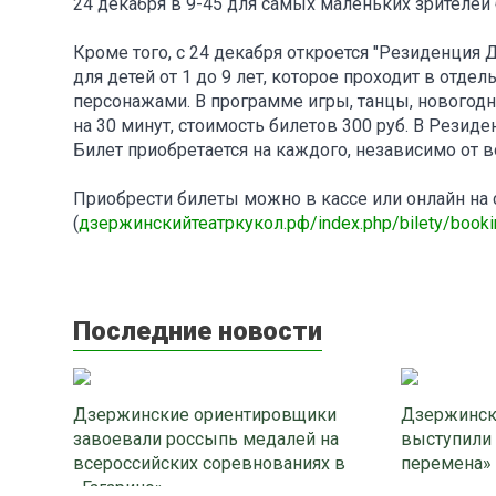
24 декабря в 9-45 для самых маленьких зрителей
Кроме того, с 24 декабря откроется "Резиденция
для детей от 1 до 9 лет, которое проходит в отд
персонажами. В программе игры, танцы, новогодн
на 30 минут, стоимость билетов 300 руб. В Резид
Билет приобретается на каждого, независимо от в
Приобрести билеты можно в кассе или онлайн на с
(
дзержинскийтеатркукол.рф/index.php/bilety/booki
Последние новости
Дзержинские ориентировщики
Дзержинск
завоевали россыпь медалей на
выступили
всероссийских соревнованиях в
перемена»
«Гагарино»