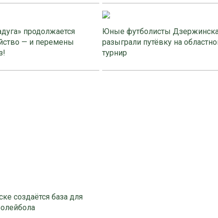
адуга» продолжается
Юные футболисты Дзержинск
йство — и перемены
разыграли путёвку на областно
з!
турнир
ке создаётся база для
волейбола