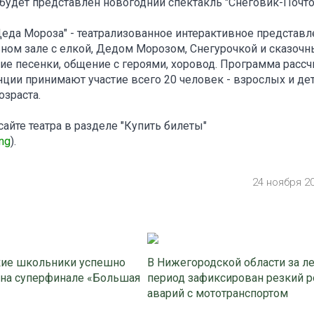
 будет представлен новогодний спектакль "Снеговик-Почто
 Деда Мороза" - театрализованное интерактивное представ
ельном зале с елкой, Дедом Морозом, Снегурочкой и сказоч
ие песенки, общение с героями, хоровод. Программа рассч
енции принимают участие всего 20 человек - взрослых и дет
озраста.
айте театра в разделе "Купить билеты"
ng
).
24 ноября 2
ие школьники успешно
В Нижегородской области за л
 на суперфинале «Большая
период зафиксирован резкий р
аварий с мототранспортом