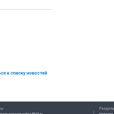
ся к списку новостей
ты
Разделы
спользования сайта 8313.ru
Новости