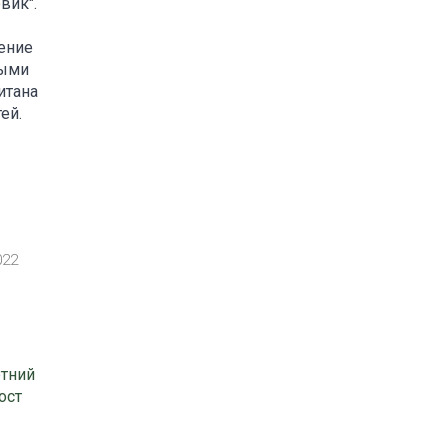
вик".
ление
ными
итана
ей.
022
етний
ост