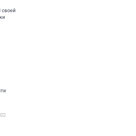
В своей
ки
сти
022