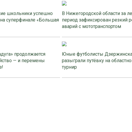
ие школьники успешно
В Нижегородской области за л
 на суперфинале «Большая
период зафиксирован резкий р
аварий с мототранспортом
адуга» продолжается
Юные футболисты Дзержинск
йство — и перемены
разыграли путёвку на областно
з!
турнир