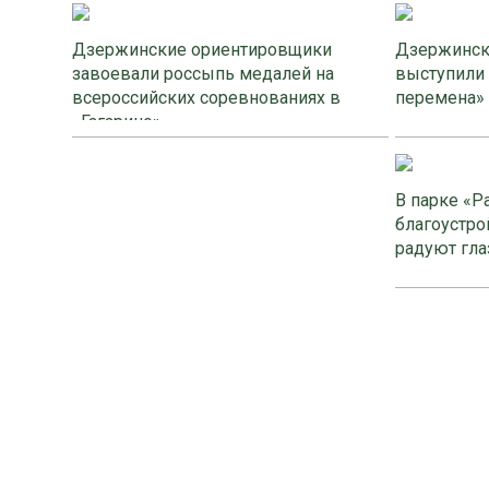
Дзержинские ориентировщики
Дзержинск
завоевали россыпь медалей на
выступили
всероссийских соревнованиях в
перемена»
«Гагарино»
В парке «Р
благоустро
радуют гла