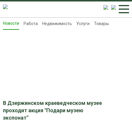
Новости
Работа
Недвижимость
Услуги
Товары
Новости
Работа
Недвижимость
Услуги
Товары
Контакты
Реклама на 8313.ru
В Дзержинском краеведческом музее
проходит акция "Подари музею
экспонат"