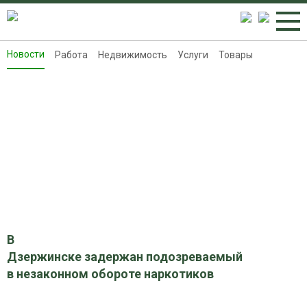
Новости
Работа
Недвижимость
Услуги
Товары
Новости
Работа
Недвижимость
Услуги
Товары
Контакты
Реклама на 8313.ru
В
Дзержинске задержан подозреваемый
в незаконном обороте наркотиков