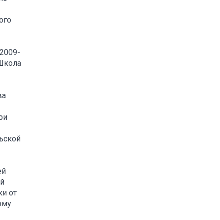
ого
2009-
 Школа
ва
ри
ьской
ей
ой
ки от
рму.