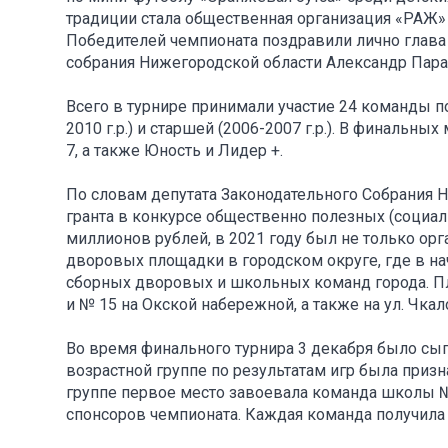
традиции стала общественная организация «РАЖ»
Победителей чемпионата поздравили лично глава
собрания Нижегородской области Александр Пар
Всего в турнире принимали участие 24 команды п
2010 г.р.) и старшей (2006-2007 г.р.). В финальн
7, а также Юность и Лидер +.
По словам депутата Законодательного Собрания 
гранта в конкурсе общественно полезных (социал
миллионов рублей, в 2021 году был не только орг
дворовых площадки в городском округе, где в н
сборных дворовых и школьных команд города. П
и № 15 на Окской набережной, а также на ул. Чкал
Во время финального турнира 3 декабря было сыг
возрастной группе по результатам игр была при
группе первое место завоевала команда школы №
спонсоров чемпионата. Каждая команда получила