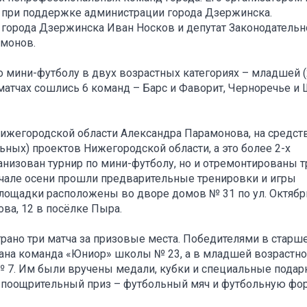
 при поддержке администрации города Дзержинска.
 города Дзержинска Иван Носков и депутат Законодательн
амонов.
о мини-футболу в двух возрастных категориях – младшей (
ых матчах сошлись 6 команд – Барс и Фаворит, Черноречье и
Нижегородской области Александра Парамонова, на средст
ьных) проектов Нижегородской области, а это более 2-х
анизован турнир по мини-футболу, но и отремонтированы т
ачале осени прошли предварительные тренировки и игры
лощадки расположены во дворе домов № 31 по ул. Октябр
ова, 12 в посёлке Пыра.
рано три матча за призовые места. Победителями в старш
знана команда «Юниор» школы № 23, а в младшей возрастн
 7. Им были вручены медали, кубки и специальные подар
 поощрительный приз – футбольный мяч и футбольную фо