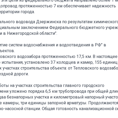
а эти цели из федерального бюджета направлено более 1 
Водопровод протяженностью 7 км обеспечивает надежность
рритории города.
ального водовода Дзержинска по результатам химическог
ициальным заключением Федерального бюджетного учре
и в Нижегородской области".
итие систем водоснабжения и водоотведения в РФ" в
бъектов.
овского водозабора протяженностью 17,5 км. В настоящее
 испытания, установлено 37 колодцев и камер, 155 единиц
 участках строительства объекта: от Тепловского водозаб
здной дороги.
оты на участках строительства главного городского
мени уложено порядка 6,5 км трубопровода при общей дли
 два безнапорных участка и километровый напорный участ
ие камеры, три единицы запорной арматуры. Продолжаютс
о-насосной станции. Общая готовность канализационной с