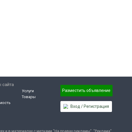
 сайта
Разместить объявление
Услуги
Товары
мость
Вход / Регистрация
 и в материалах с метками "На правах рекламы", "Реклама".