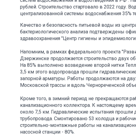
систем водоснабжения и водоотведения в РФ". Н
рублей. Строительство стартовало в 2022 году. 
централизованной системы водоснабжения 35% те
Качество и безопасность питьевой воды из центр
бактериологического анализа подтверждены оф
здравоохранения "Центр гигиены и эпидемиологи
Напомним, в рамках федерального проекта "Разв
Дзержинске продолжается строительство двух о
На 85% выполнено возведение второй нитки Тепл
3,5 км этого водопровода прошли гидравлические
запорной арматуры. Работы продолжаются на двух
Московской трассы и вдоль Чернореченской объе
Кроме того, в зимний период не прекращаются раб
канализационного коллектора. К настоящему вре
около 7,5 км. Гидравлические испытания прошли
трубопровода. Смонтировано 53 колодца и рабоч
строительно-монтажные работы на канализационн
насосной станции - 80%.