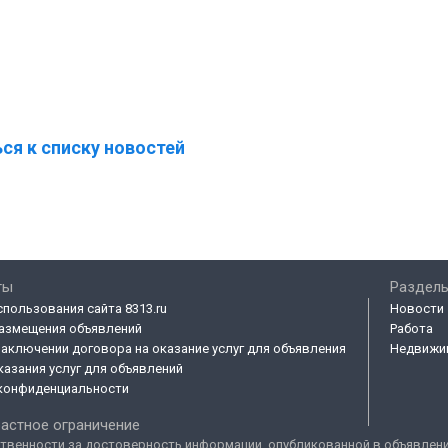
ся к списку новостей
ты
Разделы
спользования сайта 8313.ru
Новости
азмещения объявлений
Работа
заключении договора на оказание услуг для объявления
Недвижи
казания услуг для объявлений
конфиденциальности
астное ограничение
твенности за достоверность информации, опубликованной в объявлениях