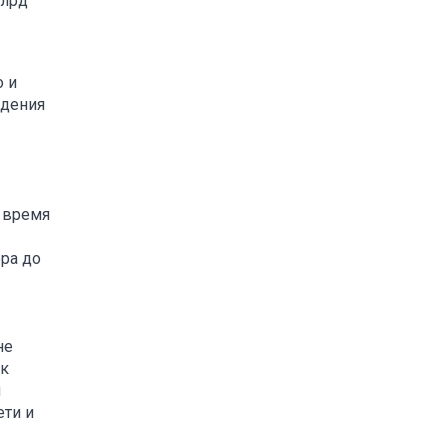
млрд
о и
ждения
 время
ора до
не
ок
я
ети и