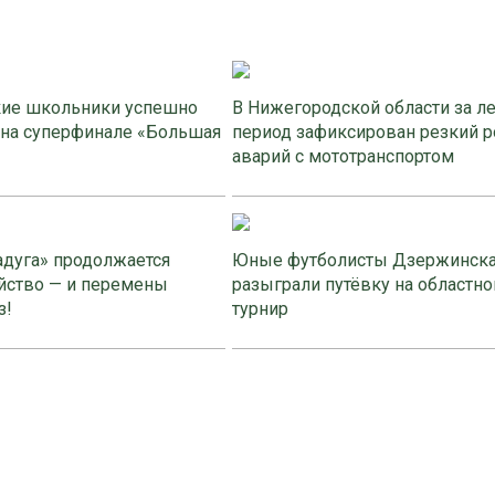
ие школьники успешно
В Нижегородской области за л
 на суперфинале «Большая
период зафиксирован резкий р
аварий с мототранспортом
адуга» продолжается
Юные футболисты Дзержинск
йство — и перемены
разыграли путёвку на областно
з!
турнир