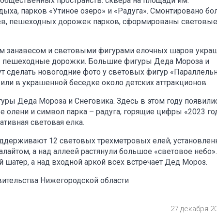
бщественных пространств: сквера на площади им.
дыха, парков «Утиное озеро» и «Радуга». Смонтировано бо
ев, пешеходных дорожек парков, сформированы световы
ым занавесом и световыми фигурами елочных шаров укра
ны пешеходные дорожки. Большие фигуры Деда Мороза и
ут сделать новогодние фото у световых фигур «Параллель
или в украшенной беседке около детских аттракционов.
уры Деда Мороза и Снеговика. Здесь в этом году появили
олени и символ парка – радуга, горящие цифры «2023 год
тивная световая елка.
оддерживают 12 световых трехметровых елей, установле
лайтом, а над аллеей растянули большое «световое небо».
й шатер, а над входной аркой всех встречает Дед Мороз.
вительства Нижегородской области
27 декабря 2