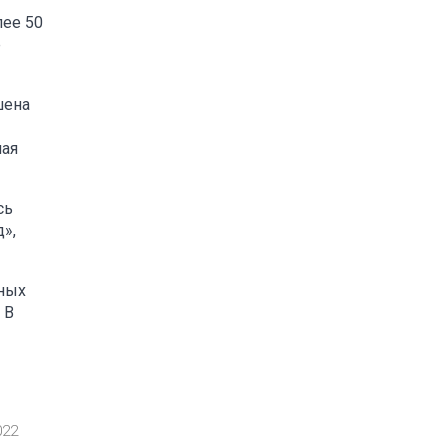
лее 50
е
шена
ная
сь
»,
нных
 В
022