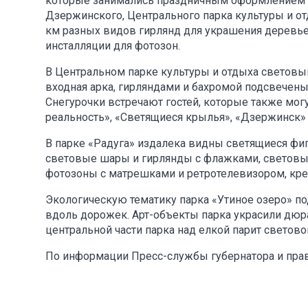
которые занимались праздничным оформлением о
Дзержинского, Центрального парка культуры и от
км разных видов гирлянд для украшения деревь
инсталляции для фотозон.
В Центральном парке культуры и отдыха светов
входная арка, гирляндами и бахромой подсвече
Снегурочки встречают гостей, которые также мог
реальность», «Светящиеся крылья», «Дзержинск» 
В парке «Радуга» издалека видны светящиеся фиг
световые шары и гирлянды с флажками, световые 
фотозоны с матрешками и ретротелевизором, креа
Экологическую тематику парка «Утиное озеро» п
вдоль дорожек. Арт-объекты парка украсили дюра
центральной части парка над елкой парит светово
По информации Пресс-службы губернатора и пра