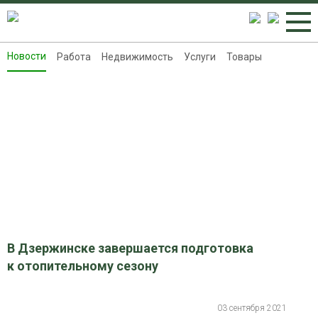
Новости
Работа
Недвижимость
Услуги
Товары
Новости
Работа
Недвижимость
Услуги
Товары
Контакты
Реклама на 8313.ru
В Дзержинске завершается подготовка
к отопительному сезону
03 сентября 2021