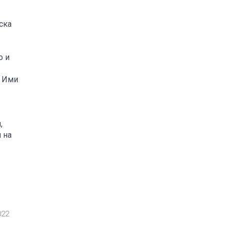
ска
о и
. Ими
,
 на
022