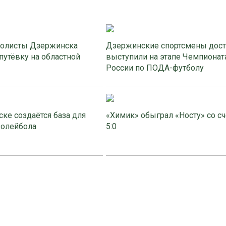
олисты Дзержинска
Дзержинские спортсмены дос
путёвку на областной
выступили на этапе Чемпионат
России по ПОДА-футболу
ке создаётся база для
«Химик» обыграл «Носту» со с
волейбола
5:0