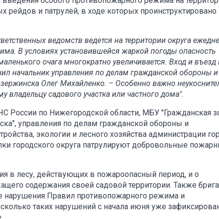
а введения особого противопожарного режима на террито
 рейдов и патрулей, в ходе которых проинструктировано 
ветственных ведомств ведется на территории округа ежедне
има. В условиях установившейся жаркой погоды опасность
аленького очага многократно увеличивается. Вход и въезд 
нил начальник управления по делам гражданской обороны и
зержинска Олег Михайленко. – Особенно важно неукосните
 владельцу садового участка или частного дома".
С России по Нижегородской области, МБУ "Гражданская за
ка", управления по делам гражданской обороны и
ройства, экологии и лесного хозяйства администрации го
лки городского округа патрулируют добровольные пожар
ия в лесу, действующих в пожароопасный период, и о
жащего содержания своей садовой территории. Также бриг
е нарушения Правил противопожарного режима и
есколько таких нарушений с начала июня уже зафиксирова
.