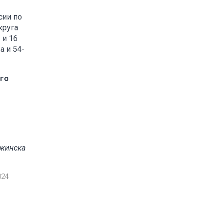
сии по
круга
 и 16
а и 54-
ого
ржинска
024