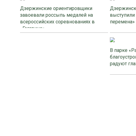
Дзержинские ориентировщики
Дзержинск
завоевали россыпь медалей на
выступили
всероссийских соревнованиях в
перемена»
«Гагарино»
В парке «Р
благоустро
радуют гла