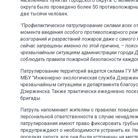
населенных пунктах городского округа. С момент
округа было проведено более 50 противопожарных
две тысячи человек.
"Профилактическое патрулирование силами всех от
момента введения особого противопожарного реж
возгораний и разрастаний пожаров даже с самого м
сейчас запрещены именно по этой причине, – пояс
чрезвычайным ситуациям администрации города Д
соблюдать правила пожарной безопасности каждому
Патрулирование территорий ведется силами ГУ МЧ
МБУ "Инженерно-экологическая служба Дзержинс
чрезвычайным ситуациям и департамента благоуст
Дзержинска. Также практически ежедневно посе
бригады.
Патруль напоминает жителям о правилах поведен
персональной ответственности в случае ненадле
патрулирования имеют право фиксировать грубы
предупреждают о необходимости устранить их. Н
поселках округа, все они были устранены на месте