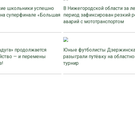
ие школьники успешно
В Нижегородской области за л
 на суперфинале «Большая
период зафиксирован резкий р
аварий с мототранспортом
адуга» продолжается
Юные футболисты Дзержинск
йство — и перемены
разыграли путёвку на областно
з!
турнир