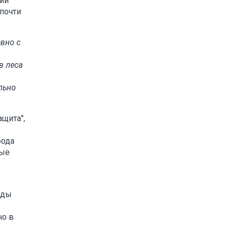
рии
почти
вно с
в леса
льно
щита",
рода
ные
ады
но в