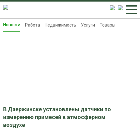
Новости
Работа
Недвижимость
Услуги
Товары
Новости
Работа
Недвижимость
Услуги
Товары
Контакты
Реклама на 8313.ru
В Дзержинске установлены датчики по
измерению примесей в атмосферном
воздухе