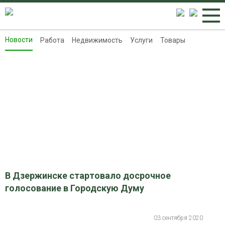
Новости
Работа
Недвижимость
Услуги
Товары
Новости
Работа
Недвижимость
Услуги
Товары
Контакты
Реклама на 8313.ru
В Дзержинске стартовало досрочное
голосование в Городскую Думу
03 сентября 2020