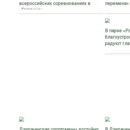
всероссийских соревнованиях в
перемена»
«Гагарино»
В парке «Р
благоустро
радуют гла
Дзержинские спортсмены достойно
В Дзержинс