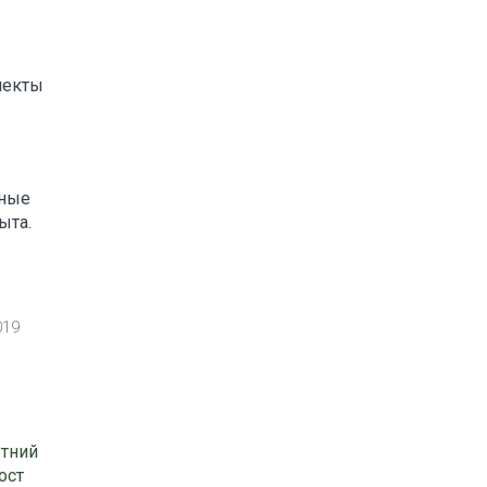
пекты
нные
ыта.
019
етний
ост