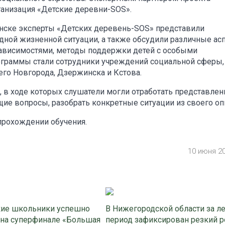
анизация «Детские деревни-SOS».
инске эксперты «Детских деревень-SOS» представили
дной жизненной ситуации, а также обсудили различные ас
зависимостями, методы поддержки детей с особыми
ограммы стали сотрудники учреждений социальной сферы,
го Новгорода, Дзержинска и Кстова.
, в ходе которых слушатели могли отработать представле
щие вопросы, разобрать конкретные ситуации из своего оп
прохождении обучения.
10 июня 2
ие школьники успешно
В Нижегородской области за л
 на суперфинале «Большая
период зафиксирован резкий р