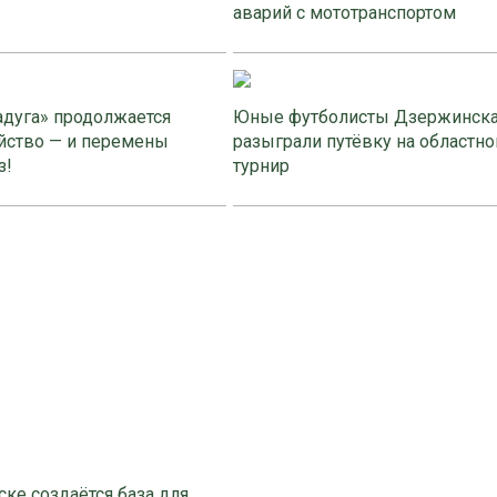
аварий с мототранспортом
адуга» продолжается
Юные футболисты Дзержинск
йство — и перемены
разыграли путёвку на областно
з!
турнир
ке создаётся база для