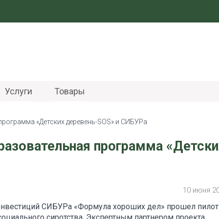
Услуги
Товары
программа «Детских деревень-SOS» и СИБУРа
разовательная программа «Детски
10 июня 2
инвестиций СИБУРа «Формула хороших дел» прошел пило
оциального сиротства. Экспертным партнером проекта