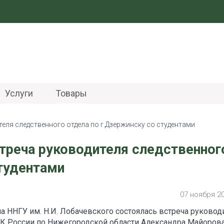
Услуги
Товары
еля следственного отдела по г.Дзержинску со студентами
треча руководителя следственног
студентами
07 ноября 2
а ННГУ им. Н.И. Лобачевского состоялась встреча руковод
СК России по Нижегородской области Александра Майорова