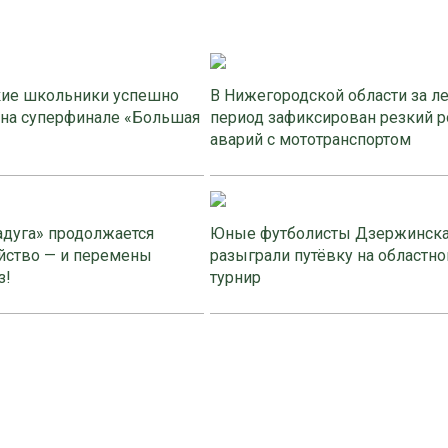
ие школьники успешно
В Нижегородской области за л
 на суперфинале «Большая
период зафиксирован резкий р
аварий с мототранспортом
адуга» продолжается
Юные футболисты Дзержинск
йство — и перемены
разыграли путёвку на областно
з!
турнир