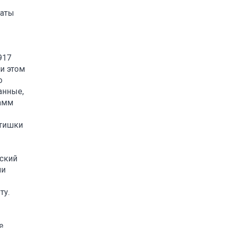
каты
917
ри этом
о
анные,
рамм
етишки
еский
ни
ту.
е