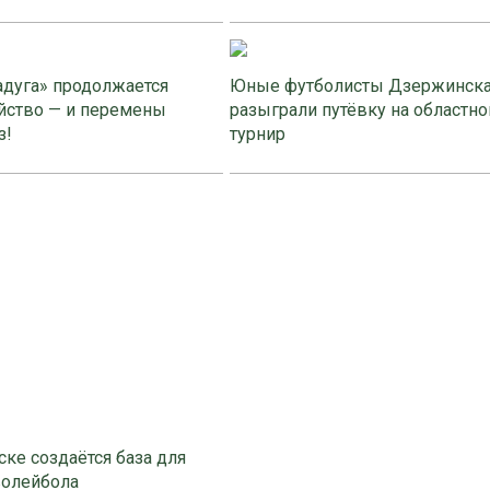
адуга» продолжается
Юные футболисты Дзержинск
йство — и перемены
разыграли путёвку на областно
з!
турнир
ке создаётся база для
волейбола