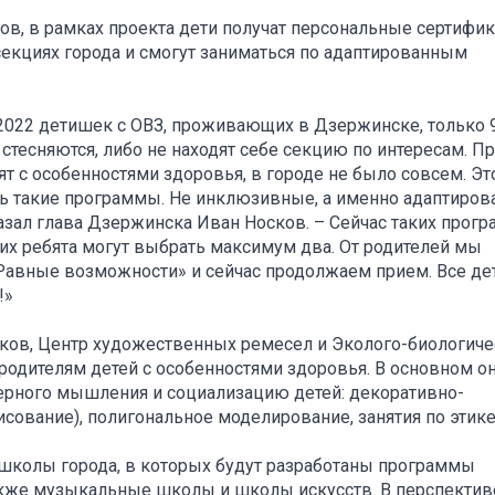
ов, в рамках проекта дети получат персональные сертифи
екциях города и смогут заниматься по адаптированным
 2022 детишек с ОВЗ, проживающих в Дзержинске, только 
стесняются, либо не находят себе секцию по интересам. П
т с особенностями здоровья, в городе не было совсем. Эт
ть такие программы. Не инклюзивные, а именно адаптиров
казал глава Дзержинска Иван Носков. – Сейчас таких прог
них ребята могут выбрать максимум два. От родителей мы
«Равные возможности» и сейчас продолжаем прием. Все д
!»
иков, Центр художественных ремесел и Эколого-биологич
одителям детей с особенностями здоровья. В основном о
ерного мышления и социализацию детей: декоративно-
исование), полигональное моделирование, занятия по этике
 школы города, в которых будут разработаны программы
акже музыкальные школы и школы искусств. В перспектив