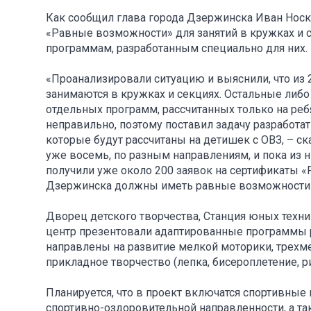
Как сообщил глава города Дзержинска Иван Носк
«Равные возможности» для занятий в кружках и с
программам, разработанным специально для них.
«Проанализировали ситуацию и выяснили, что из
занимаются в кружках и секциях. Остальные либо 
отдельных программ, рассчитанных только на ребя
неправильно, поэтому поставил задачу разработа
которые будут рассчитаны на детишек с ОВЗ, – с
уже восемь, по разным направлениям, и пока из 
получили уже около 200 заявок на сертификаты 
Дзержинска должны иметь равные возможности
Дворец детского творчества, Станция юных техн
центр презентовали адаптированные программы р
направлены на развитие мелкой моторики, трехм
прикладное творчество (лепка, бисероплетение, р
Планируется, что в проект включатся спортивные
спортивно-оздоровительной направленности, а т