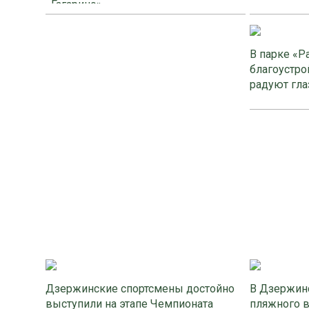
«Гагарино»
В парке «Р
благоустро
радуют гла
Дзержинские спортсмены достойно
В Дзержинс
выступили на этапе Чемпионата
пляжного 