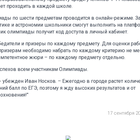
удет проходить в каждой школе.
иады по шести предметам проводится в онлайн-режиме. З
атике и астрономии школьники смогут выполнить на платф
ник олимпиады получит код доступа в личный кабинет.
бедители и призеры по каждому предмету. Для оценки раб
 призерам необходимо набрать по каждому критерию не м
омпетентное жюри – по каждому предмету отдельно.
успехов всем участникам Олимпиады.
 - убежден Иван Носков. – Ежегодно в городе растет колич
ий балл по ЕГЭ, поэтому я жду высоких результатов и от
охновения!"
17 сентября 2