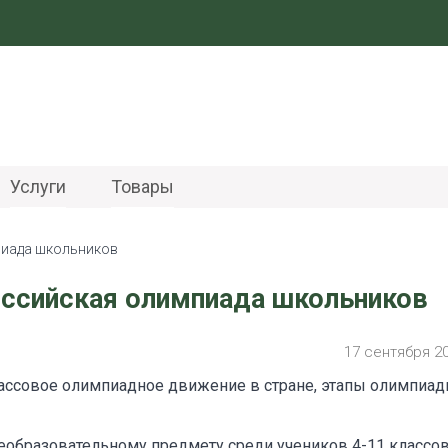
Услуги
Товары
пиада школьников
оссийская олимпиада школьников
17 сентября 2
ассовое олимпиадное движение в стране, этапы олимпиа
образовательному предмету среди учеников 4-11 классов