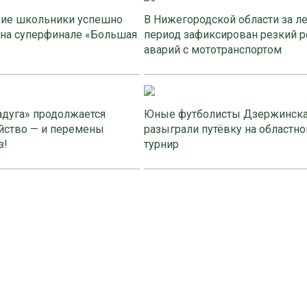
ие школьники успешно
В Нижегородской области за л
 на суперфинале «Большая
период зафиксирован резкий р
аварий с мототранспортом
адуга» продолжается
Юные футболисты Дзержинск
йство — и перемены
разыграли путёвку на областно
з!
турнир