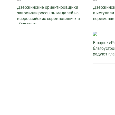
Дзержинские ориентировщики
Дзержинск
завоевали россыпь медалей на
выступили
всероссийских соревнованиях в
перемена»
«Гагарино»
В парке «Р
благоустро
радуют гла