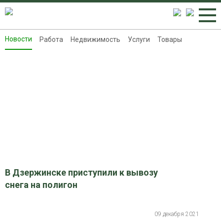
Новости
Работа
Недвижимость
Услуги
Товары
Новости
Работа
Недвижимость
Услуги
Товары
Контакты
Реклама на 8313.ru
В Дзержинске приступили к вывозу
снега на полигон
09 декабря 2021