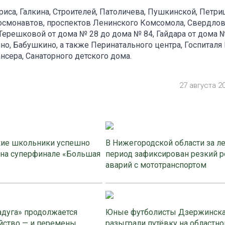
иса, Галкина, Строителей, Патоличева, Пушкинской, Петри
осмонавтов, проспектов Ленинского Комсомола, Свердлов
Терешковой от дома № 28 до дома № 84, Гайдара от дома 
о, Бабушкино, а также Перинатального центра, Госпиталя 
нсера, Санаторного детского дома.
27 августа 2
ие школьники успешно
В Нижегородской области за л
 на суперфинале «Большая
период зафиксирован резкий р
аварий с мототранспортом
адуга» продолжается
Юные футболисты Дзержинск
йство — и перемены
разыграли путёвку на областно