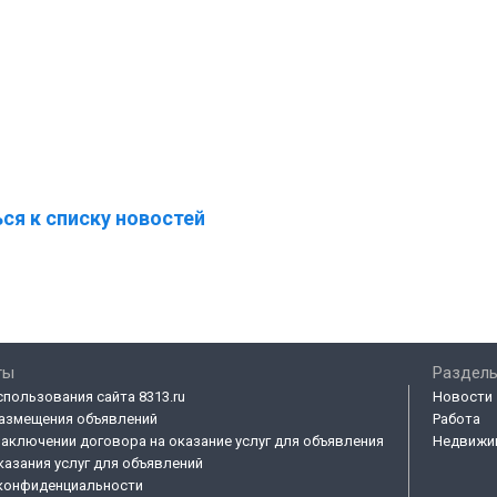
ся к списку новостей
ты
Разделы
спользования сайта 8313.ru
Новости
азмещения объявлений
Работа
заключении договора на оказание услуг для объявления
Недвижи
казания услуг для объявлений
конфиденциальности