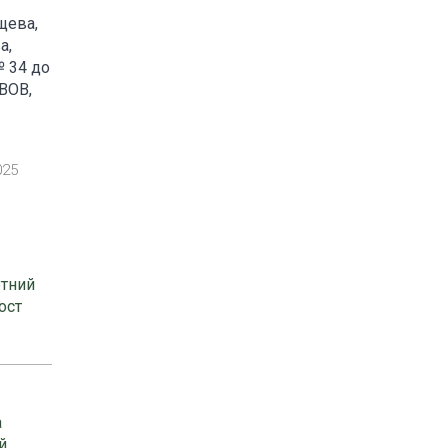
щева,
а,
№ 34 до
ВОВ,
025
етний
ост
а
й