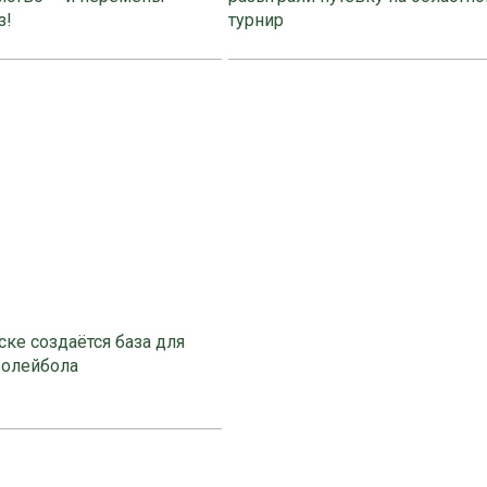
з!
турнир
ке создаётся база для
волейбола