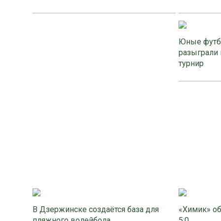
Юные футб
разыграли 
турнир
В Дзержинске создаётся база для
«Химик» об
пляжного волейбола
5:0