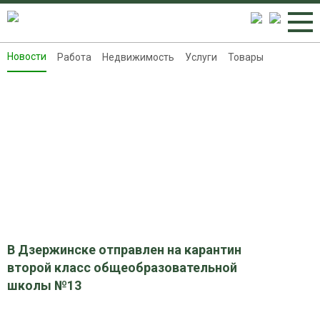
Новости
Работа
Недвижимость
Услуги
Товары
Новости
Работа
Недвижимость
Услуги
Товары
Контакты
Реклама на 8313.ru
В Дзержинске отправлен на карантин
второй класс общеобразовательной
школы №13