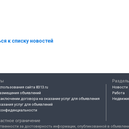
ся к списку новостей
ты
Разделы
спользования сайта 8313.ru
Новости
азмещения объявлений
Работа
заключении договора на оказание услуг для объявления
Недвижи
казания услуг для объявлений
конфиденциальности
астное ограничение
твенности за достоверность информации, опубликованной в объявлениях