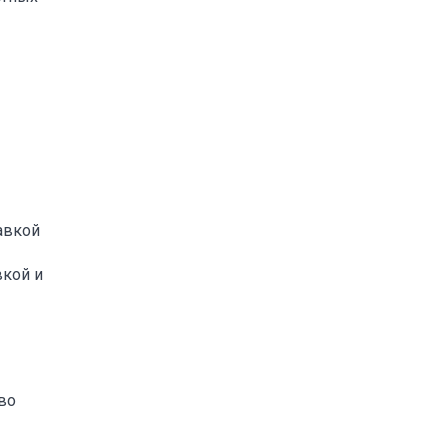
авкой
вкой и
во