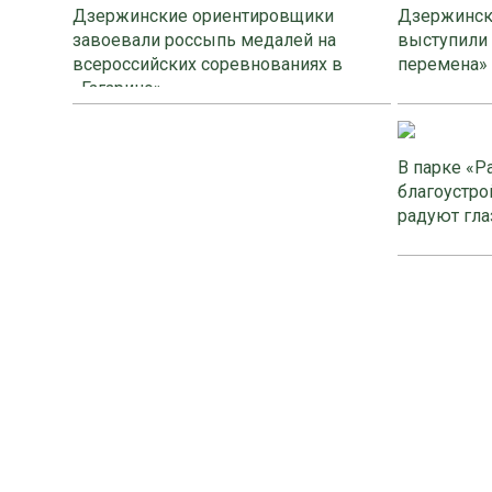
Дзержинские ориентировщики
Дзержинск
завоевали россыпь медалей на
выступили
всероссийских соревнованиях в
перемена»
«Гагарино»
В парке «Р
благоустро
радуют гла