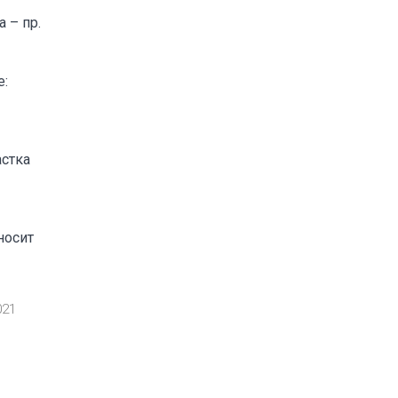
 – пр.
е:
астка
носит
021