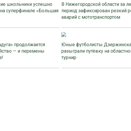
ие школьники успешно
В Нижегородской области за л
 на суперфинале «Большая
период зафиксирован резкий р
аварий с мототранспортом
адуга» продолжается
Юные футболисты Дзержинск
йство — и перемены
разыграли путёвку на областно
з!
турнир