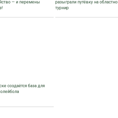
йство — и перемены
разыграли путёвку на областно
з!
турнир
ке создаётся база для
волейбола