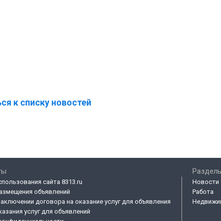
ся к списку новостей
ты
Разделы
спользования сайта 8313.ru
Новости
азмещения объявлений
Работа
заключении договора на оказание услуг для объявления
Недвижи
казания услуг для объявлений