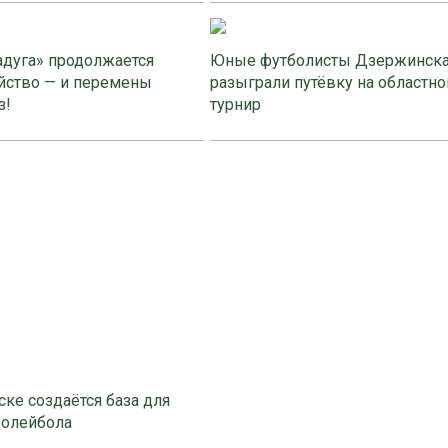
адуга» продолжается
Юные футболисты Дзержинск
йство — и перемены
разыграли путёвку на областно
з!
турнир
ке создаётся база для
волейбола