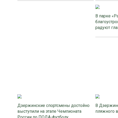
В парке «Р
благоустро
радуют гла
Дзержинские спортсмены достойно
В Дзержинс
выступили на этапе Чемпионата
пляжного 
России по ПОДА-футболу