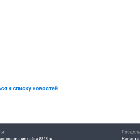
ся к списку новостей
ты
Разделы
спользования сайта 8313.ru
Новости