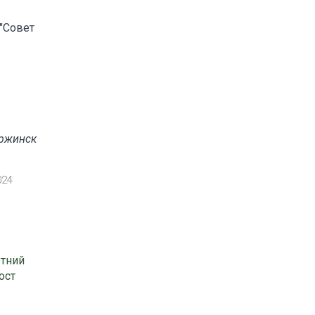
"Совет
ержинск
024
етний
ост