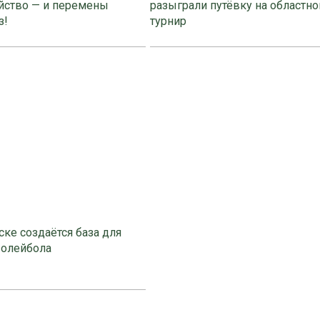
йство — и перемены
разыграли путёвку на областно
з!
турнир
ке создаётся база для
волейбола