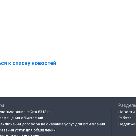
ся к списку новостей
ты
Разделы
спользования сайта 8313.ru
Новости
азмещения объявлений
Работа
заключении договора на оказание услуг для объявления
Недвижи
казания услуг для объявлений