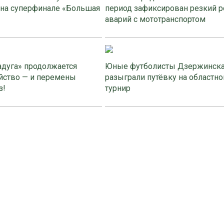
 на суперфинале «Большая
период зафиксирован резкий р
аварий с мототранспортом
адуга» продолжается
Юные футболисты Дзержинск
йство — и перемены
разыграли путёвку на областно
з!
турнир