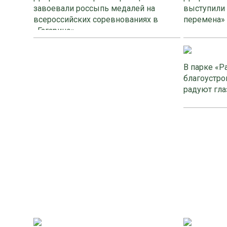
завоевали россыпь медалей на
выступили
всероссийских соревнованиях в
перемена»
«Гагарино»
В парке «Р
благоустро
радуют гла