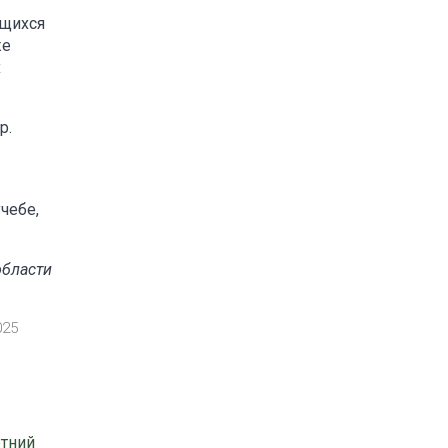
ющихся
же
х
р.
чебе,
области
025
етний