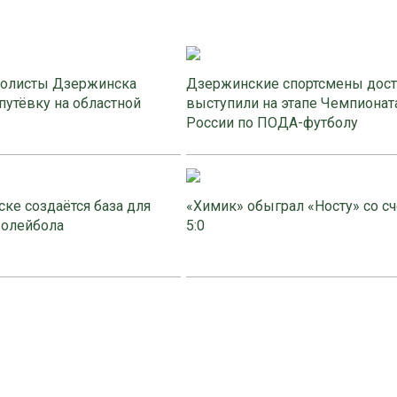
олисты Дзержинска
Дзержинские спортсмены дос
путёвку на областной
выступили на этапе Чемпионат
России по ПОДА-футболу
ке создаётся база для
«Химик» обыграл «Носту» со с
волейбола
5:0