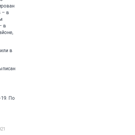
ирован
 – в
ом
– в
айоне,
 или в
выписан
19. По
021