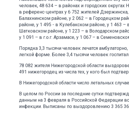
человек, 48 634 – в районах и городских округах
в референс-центрах у 6 752 жителей Дзержинска, у 4
Балахнинском районе, у 2 062 – в Городецком райо
районе, у 1 495 - в Кулебакском районе, у 1 463 –
Шатковском районе, у 1 223 – в Володарском район
у 1 091 – в г.о.г. Арзамасе, у 1 067 – в Семеновс
Порядка 3,3 тысячи человек лечатся амбулаторно,
легкой форме. Более 3,4 тысячи человек госпитал
78 082 жителя Нижегородской области выздорове
491 нижегородец из числа тех, у кого был подтве
В Нижегородской области число летальных случае
В целом по России за последние сутки подтвержд
данным на 3 февраля в Российской Федерации все
инфекции. Выписаны по выздоровлению 3 365 367