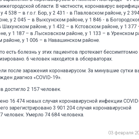
 Нижегородской области. В частности, коронавирус верифиц
 538 – в г.о.г. Бор, у 2 431 - в Павловском районе, у 2 394
не, у 2 045 – в Выксунском районе, у 1 846 - в Богородск
 в Шахунском районе, у 1 432 – в Кстовском районе, у 1 377 
е, у 1 187 – в Лысковском районе, у 1 133 – в Уренском р
ком районе, у 1 006 – в Навашинском районе.
 то есть болезнь у этих пациентов протекает бессимптомно
изировано. 6 человек находится в обсерваторах.
ли после заражения коронавирусом. За минувшие сутки 
ржден диагноз «COVID-19».
в достигло 2 157 человек.
ено 16 474 новых случая коронавирусной инфекции COVID-
го зарегистрировано 3 901 204 случая коронавирусной
 человек. Умерло 74 684 человека.
03 февраля 2