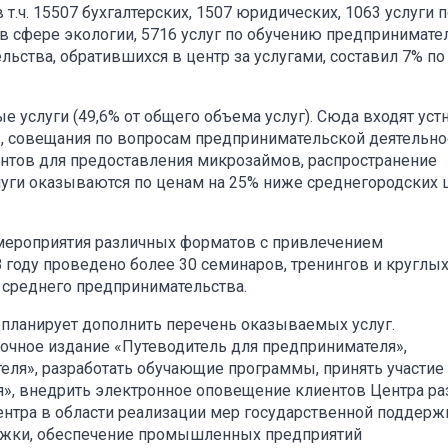
т.ч. 15507 бухгалтерских, 1507 юридических, 1063 услуги 
 сфере экологии, 5716 услуг по обучению предпринимател
ьства, обратившихся в центр за услугами, составил 7% по
е услуги (49,6% от общего объема услуг). Сюда входят уст
ы, совещания по вопросам предпринимательской деятельно
ентов для предоставления микрозаймов, распространение
луги оказываются по ценам на 25% ниже среднегородских 
я мероприятия различных форматов с привлечением
году проведено более 30 семинаров, тренингов и круглы
и среднего предпринимательства.
 планирует дополнить перечень оказываемых услуг.
чное издание «Путеводитель для предпринимателя»,
ля», разработать обучающие программы, принять участие
я», внедрить электронное оповещение клиентов Центра ра
ентра в области реализации мер государственной поддерж
ржки, обеспечение промышленных предприятий