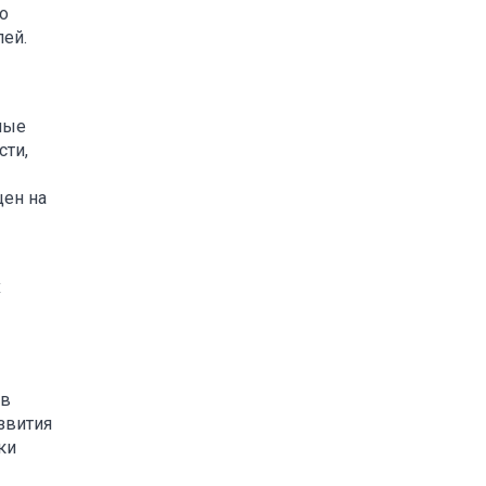
по
ей.
ные
сти,
цен на
х
 в
звития
ки